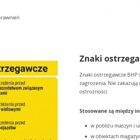
prawnień
Znaki ostrzeg
Znaki ostrzegawcze BHP 
zagrożenia. Nie zakazują 
ostrożności.
Stosowane są między in
w pobliżu maszyn i u
w obiektach magazyn