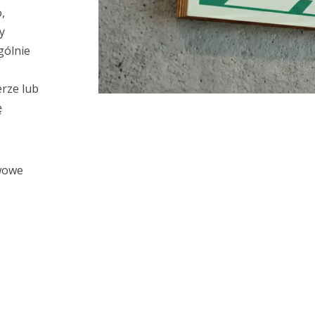
,
y
gólnie
rze lub
ę
awowe