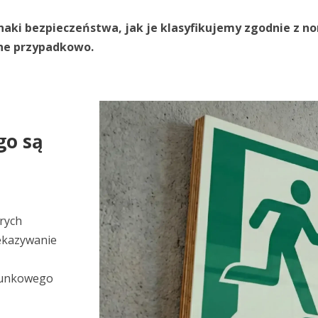
naki bezpieczeństwa, jak je klasyfikujemy zgodnie z n
ne przypadkowo.
go są
órych
zekazywanie
atunkowego