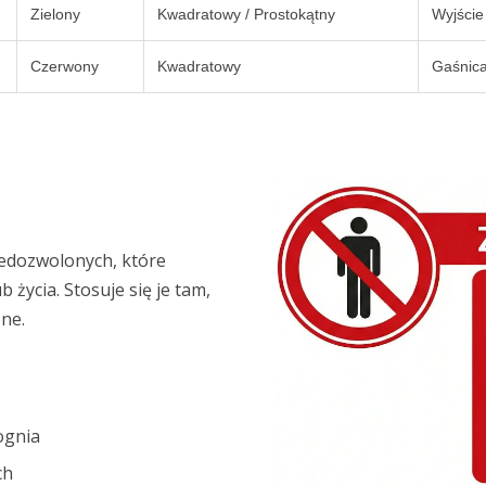
Zielony
Kwadratowy / Prostokątny
Wyjście
Czerwony
Kwadratowy
Gaśnica
iedozwolonych, które
życia. Stosuje się je tam,
ne.
ognia
ch