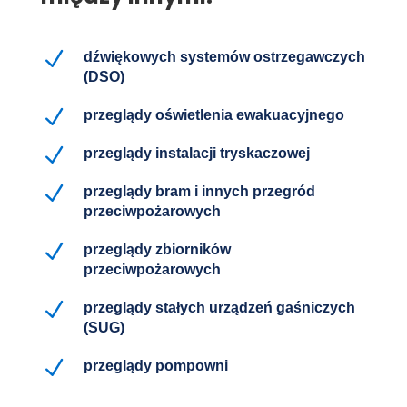
N
dźwiękowych systemów ostrzegawczych
(DSO)
N
przeglądy oświetlenia ewakuacyjnego
N
przeglądy instalacji tryskaczowej
N
przeglądy bram i innych przegród
przeciwpożarowych
N
przeglądy zbiorników
przeciwpożarowych
N
przeglądy stałych urządzeń gaśniczych
(SUG)
N
przeglądy pompowni