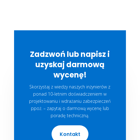
Zadzwoń lub napisz i
uzyskaj darmową
wycenę!
Skorzystaj z wiedzy naszych inżynierów z
ponad 10-letnim doświadczeniem w
projektowaniu i wdrażaniu zabezpieczeń
ppoż. – zapytaj o darmową wycenę lub
poradę techniczną.
Kontakt