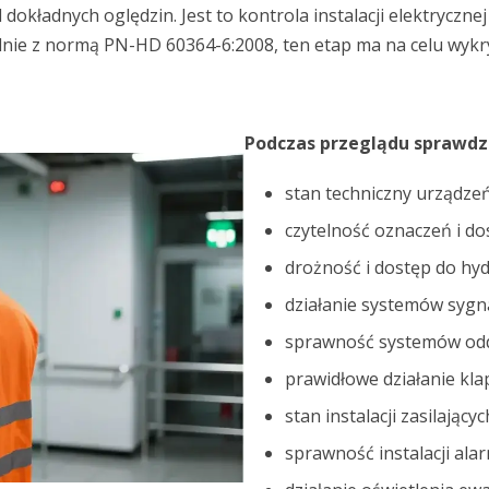
dokładnych oględzin. Jest to kontrola instalacji elektrycz
nie z normą PN-HD 60364-6:2008, ten etap ma na celu wykry
Podczas przeglądu sprawdza
stan techniczny urządz
czytelność oznaczeń i d
drożność i dostęp do h
działanie systemów sygna
sprawność systemów oddy
prawidłowe działanie kl
stan instalacji zasilając
sprawność instalacji al