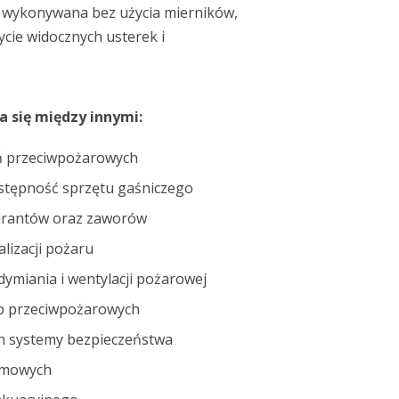
nej wykonywana bez użycia mierników,
cie widocznych usterek i
 się między innymi:
eń przeciwpożarowych
ostępność sprzętu gaśniczego
ydrantów oraz zaworów
lizacji pożaru
miania i wentylacji pożarowej
ap przeciwpożarowych
ych systemy bezpieczeństwa
armowych