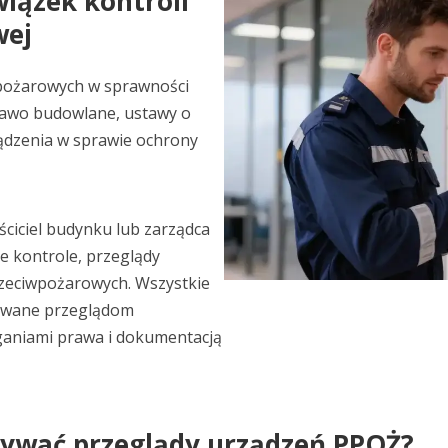
iązek kontroli
wej
pożarowych w sprawności
rawo budowlane, ustawy o
ądzenia w sprawie ochrony
ciciel budynku lub zarządca
 kontrole, przeglądy
rzeciwpożarowych. Wszystkie
dawane przeglądom
ganiami prawa i dokumentacją
nywać przeglądy urządzeń PPOŻ?