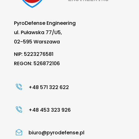
PyroDefense Engineering
ul. Puławska 77/U5,
02-595 Warszawa
NIP: 5223276581
REGON: 526872106
+48 571 322 622
+48 453 323 926
biuro@pyrodefense.pl