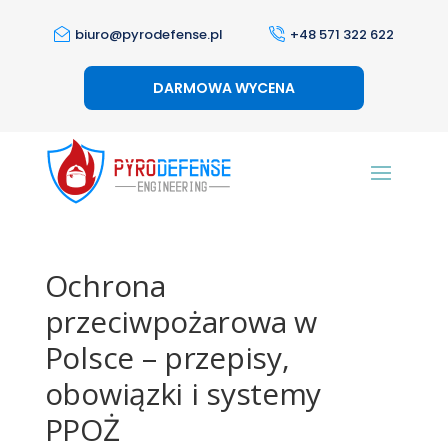
biuro@pyrodefense.pl
+48 571 322 622
DARMOWA WYCENA
Ochrona
przeciwpożarowa w
Polsce – przepisy,
obowiązki i systemy
PPOŻ